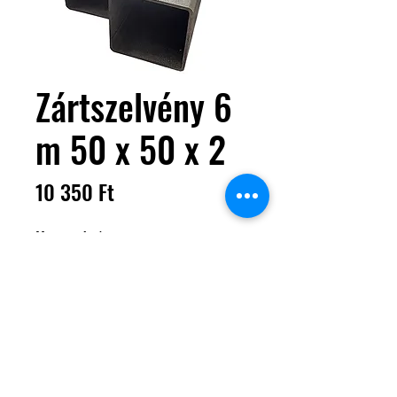
Zártszelvény 6
m 50 x 50 x 2
Ár
10 350 Ft
Mennyiség
*
Ajánlatkérőhöz adom