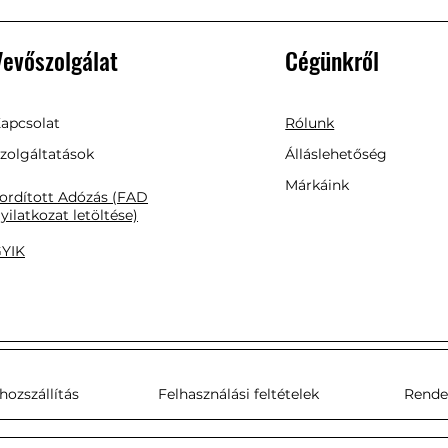
Vevőszolgálat
Cégünkről
apcsolat
Rólunk
zolgáltatások
Álláslehetőség
Márkáink
ordított Adózás (FAD
yilatkozat letöltése)
YIK
zhozszállítás
Felhasználási feltételek
Rendel