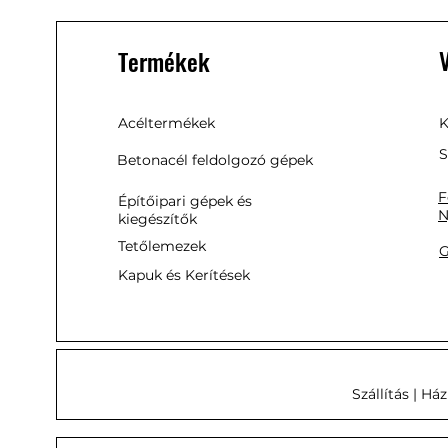
Termékek
Acéltermékek
K
S
Betonacél feldolgozó gépek
F
Építőipari gépek és
N
kiegészítők
Tetőlemezek
G
Kapuk és Kerítések
Szállítás | Há