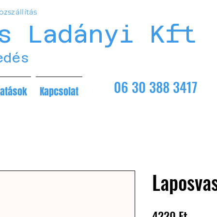
zszállítás
s Ladányi Kft
edés
06 30 388 3417
tatások
Kapcsolat
Laposvas
Ár
4220 Ft