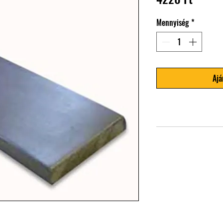
Mennyiség
*
Ajá