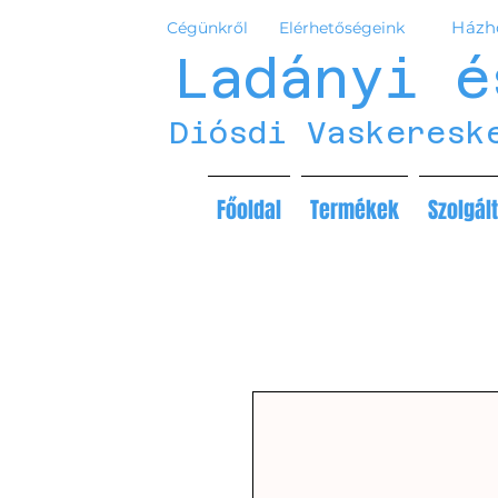
Házho
Cégünkről
Elérhetőségeink
Ladányi é
Diósdi Vaskeresk
Főoldal
Termékek
Szolgál