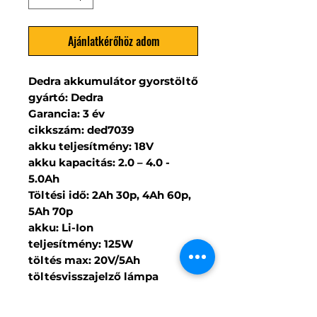
Ajánlatkérőhöz adom
Dedra akkumulátor gyorstöltő
gyártó: Dedra
Garancia: 3 év
cikkszám: ded7039
akku teljesítmény: 18V
akku kapacitás: 2.0 – 4.0 -
5.0Ah
Töltési idő: 2Ah 30p, 4Ah 60p,
5Ah 70p
akku: Li-Ion
teljesítmény: 125W
töltés max: 20V/5Ah
töltésvisszajelző lámpa
ventilátoros hűtőrendszer
gyorstöltés töltési idő: 2Ah