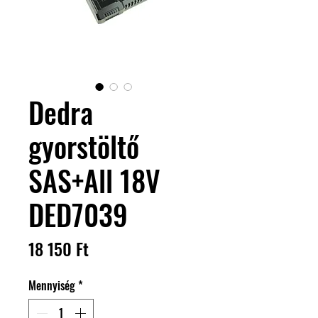
Dedra
gyorstöltő
SAS+All 18V
DED7039
Ár
18 150 Ft
Mennyiség
*