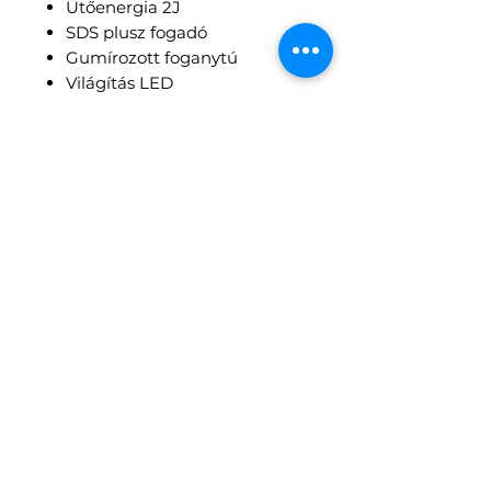
Ütőenergia 2J
SDS plusz fogadó
Gumírozott foganytú
Világítás LED
Forgásirány változtatás
4 funkció
Fúrási mélységkorlátozó
Az oldalsó fogantyú
helyzetének 360°-os
változtatásának lehetősége
Dedra DED7145 18 V-os
akkus kefe nélküli
ütvecsavarozó jellemzői
Kefe nélküli motor
Sima sebességszabályozás
Kiegészítő övcsipesz
Gumírozott fogantyú
Jobb-bal forgatás
LED világítás
Rögzítő konzol 1/2"