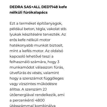
DEDRA SAS+ALL DED7148 kefe
nélküli fúrókalapács
Ezt a terméket építőanyagok,
például beton, tégla, vakolat stb.
lyukak készítésére tervezték. Az
erős kefe nélküli motor
hatékonyabb munkát biztosít,
mint a kefés motor. Az oldalsó
kapcsoló lehetővé teszi a
felhasználó számára, hogy 3
munkamódot válasszon: fúrás,
ütvefúrás és vésés, valamint
hogy a szerszámot függőleges
vagy vízszintes működésre
állítsa. A szerszám 2J
ütőenergiával rendelkezik, ami
a percenkénti 4800
ütésszámmal kombinálva