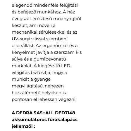
elegendő mindenféle felújítási
és befejező munkához. A ház
üvegszál-erősítésű műanyagból
készült, ami növeli a
mechanikai sérülésekkel és az
UV-sugárzással szembeni
ellenállást. Az ergonómiát és a
kényelmet javítja a szerszám kis
súlya és a gumibevonatú
markolat. A kiegészítő LED-
világítás biztosítja, hogy a
munkát a gyenge
megvilágítású, nehezen
hozzáférhető helyeken is
pontosan el lehessen végezni.
A DEDRA SAS+ALL DED7148
akkumulátoros fúrókalapács
jellemzői :