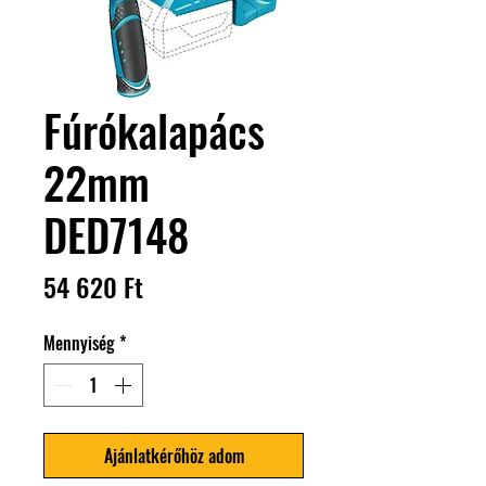
Fúrókalapács
22mm
DED7148
Ár
54 620 Ft
Mennyiség
*
Ajánlatkérőhöz adom